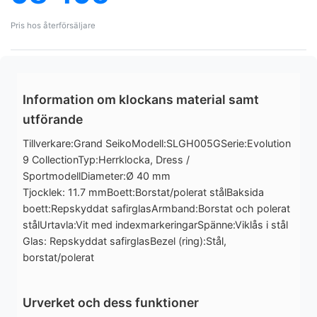
Pris hos återförsäljare
Information om klockans material samt
utförande
Tillverkare:Grand SeikoModell:SLGH005GSerie:Evolution
9 CollectionTyp:Herrklocka, Dress /
SportmodellDiameter:Ø 40 mm
Tjocklek: 11.7 mmBoett:Borstat/polerat stålBaksida
boett:Repskyddat safirglasArmband:Borstat och polerat
stålUrtavla:Vit med indexmarkeringarSpänne:Viklås i stål
Glas: Repskyddat safirglasBezel (ring):Stål,
borstat/polerat
Urverket och dess funktioner