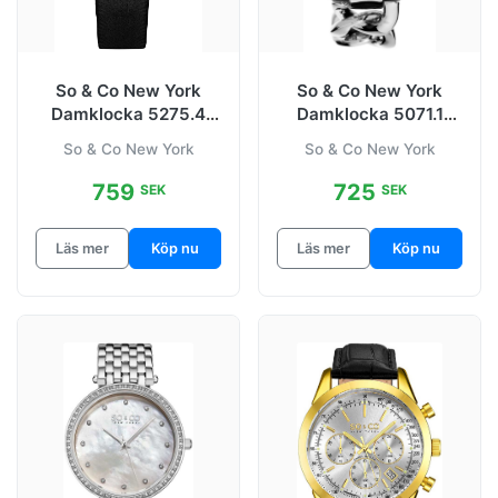
So & Co New York
So & Co New York
Damklocka 5275.4
Damklocka 5071.1
SoHo Grön/Satin Ø38
SoHo
So & Co New York
So & Co New York
mm
Silverfärgad/Stål Ø38
mm
759
725
SEK
SEK
Läs mer
Köp nu
Läs mer
Köp nu