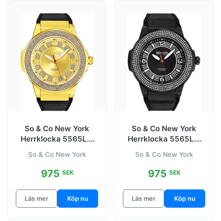
So & Co New York
So & Co New York
Herrklocka 5565L.2
Herrklocka 5565L.3
Madison Guld/Läder
Madison Svart/Läder
So & Co New York
So & Co New York
Ø48 mm
Ø48 mm
975
975
SEK
SEK
Läs mer
Köp nu
Läs mer
Köp nu