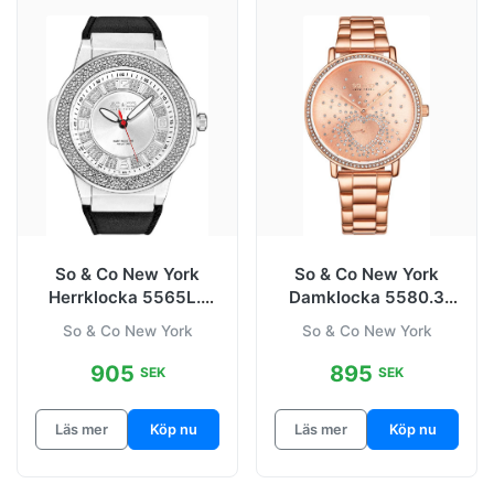
So & Co New York
So & Co New York
Herrklocka 5565L.1
Damklocka 5580.3
Madison
Madison
So & Co New York
So & Co New York
Silverfärgad/Läder
905
895
SEK
SEK
Läs mer
Köp nu
Läs mer
Köp nu