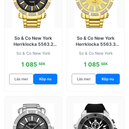
So & Co New York
So & Co New York
Herrklocka 5563.2
Herrklocka 5563.3
Madison
Madison
So & Co New York
So & Co New York
Svart/Gulguldtonat
Guld/Gulguldtonat
1 085
1 085
SEK
SEK
Läs mer
Köp nu
Läs mer
Köp nu