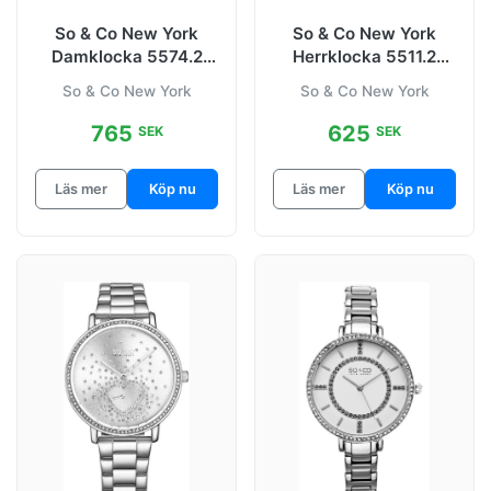
So & Co New York
So & Co New York
Damklocka 5574.2
Herrklocka 5511.2
Madison Blå/Stål Ø38
Madison Vit/Läder
So & Co New York
So & Co New York
mm
Ø38 mm
765
625
SEK
SEK
Läs mer
Köp nu
Läs mer
Köp nu