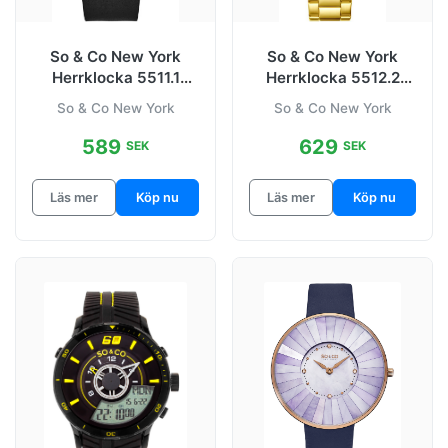
So & Co New York
So & Co New York
Herrklocka 5511.1
Herrklocka 5512.2
Madison
Madison
So & Co New York
So & Co New York
Silverfärgad/Läder
Guld/Gulguldtonat
589
629
SEK
SEK
Läs mer
Köp nu
Läs mer
Köp nu