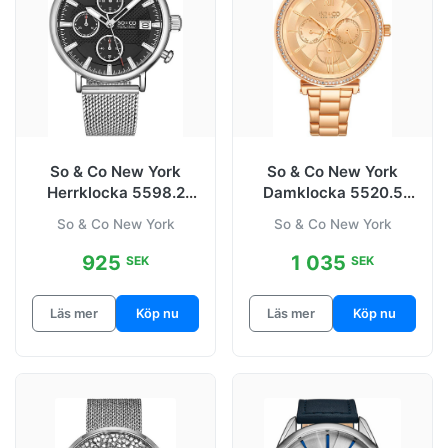
So & Co New York
So & Co New York
Herrklocka 5598.2
Damklocka 5520.5
Tribeca Svart/Stål
Madison
So & Co New York
So & Co New York
Ø42 mm
925
1 035
SEK
SEK
Läs mer
Köp nu
Läs mer
Köp nu