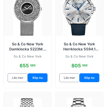
So & Co New York
So & Co New York
Damklocka 5223M.3
Herrklocka 5594.1
Chelsea Svart/Stål
Madison
So & Co New York
So & Co New York
Ø40 mm
Silverfärgad/Läder
655
805
SEK
SEK
Läs mer
Köp nu
Läs mer
Köp nu