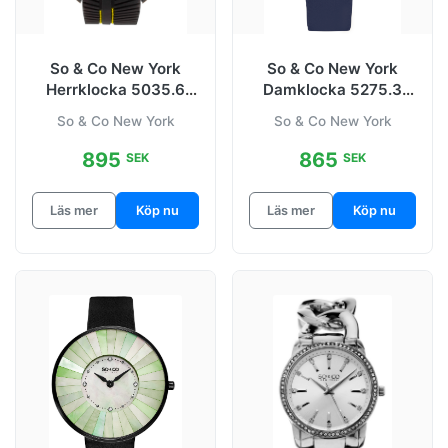
So & Co New York
So & Co New York
Herrklocka 5035.6
Damklocka 5275.3
Monticello
SoHo Lila/Satin Ø38
So & Co New York
So & Co New York
Svart/Gummi Ø45 mm
mm
895
865
SEK
SEK
Läs mer
Köp nu
Läs mer
Köp nu