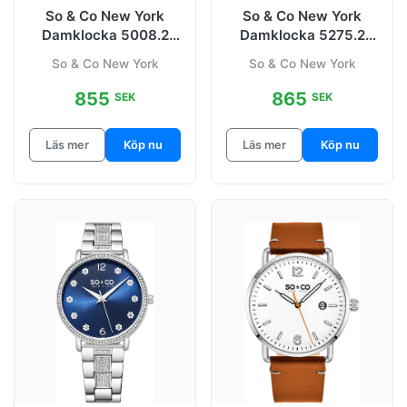
So & Co New York
So & Co New York
Damklocka 5008.2
Damklocka 5275.2
SoHo
SoHo Flerfärgad/Satin
So & Co New York
So & Co New York
Ø38 mm
855
865
SEK
SEK
Läs mer
Köp nu
Läs mer
Köp nu