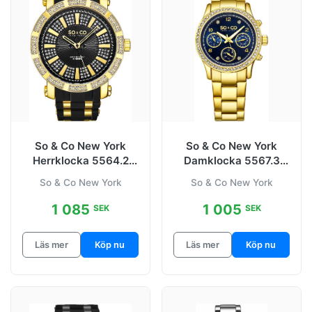
So & Co New York
So & Co New York
Herrklocka 5564.2
Damklocka 5567.3
Madison
Madison
So & Co New York
So & Co New York
Svart/Gulguldtonat
Blå/Gulguldtonat stål
1 085
1 005
SEK
SEK
Läs mer
Köp nu
Läs mer
Köp nu