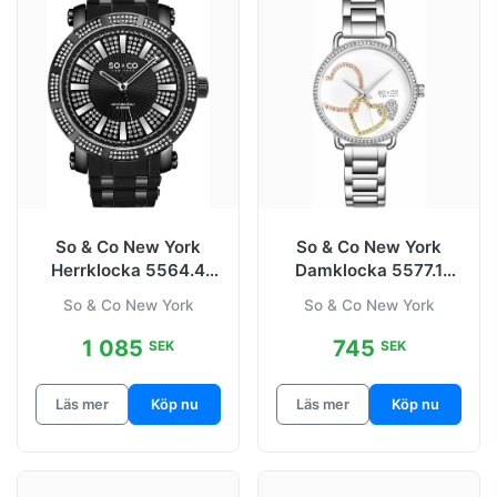
So & Co New York
So & Co New York
Herrklocka 5564.4
Damklocka 5577.1
Madison Svart/Stål
Madison Vit/Stål Ø38
So & Co New York
So & Co New York
Ø50 mm
mm
1 085
745
SEK
SEK
Läs mer
Köp nu
Läs mer
Köp nu