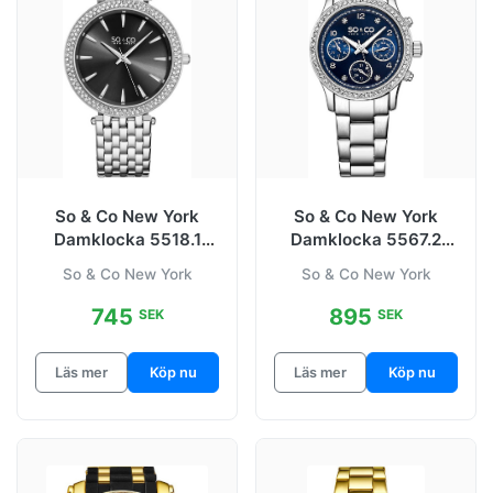
So & Co New York
So & Co New York
Damklocka 5518.1
Damklocka 5567.2
Madison Svart/Stål
Madison Blå/Stål Ø38
So & Co New York
So & Co New York
Ø38 mm
mm
745
895
SEK
SEK
Läs mer
Köp nu
Läs mer
Köp nu