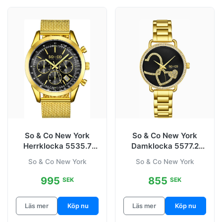
So & Co New York
So & Co New York
Herrklocka 5535.7
Damklocka 5577.2
Tribeca
Madison
So & Co New York
So & Co New York
Svart/Gulguldtonat
Svart/Gulguldtonat
995
855
SEK
SEK
Läs mer
Köp nu
Läs mer
Köp nu