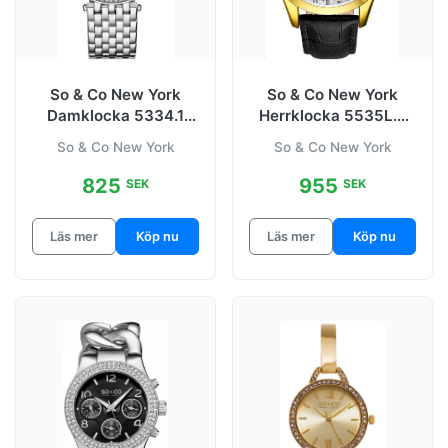
So & Co New York
So & Co New York
Damklocka 5334.1
Herrklocka 5535L.4
Madison
Tribeca
So & Co New York
So & Co New York
Silverfärgad/Stål
Silverfärgad/Läder
825
955
SEK
SEK
Läs mer
Köp nu
Läs mer
Köp nu