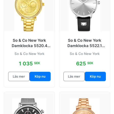
So & Co New York
So & Co New York
Damklocka 5520.4
Damklocka 5522.1
Madison
Madison
So & Co New York
So & Co New York
Guld/Gulguldtonat stål
Silverfärgad/Stål
1 035
625
SEK
SEK
Läs mer
Köp nu
Läs mer
Köp nu