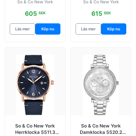
So & Co New York
So & Co New York
Ø40 mm
Guld/Gulguldtonat stål
Uptown
605
615
SEK
SEK
Uptown Roseguldstonad/Lader
Läs mer
Köp nu
Läs mer
Köp nu
Uptown Roseguldstonad/Satin
Yacht Timer
So & Co New York
So & Co New York
Herrklocka 5511.3
Damklocka 5520.2