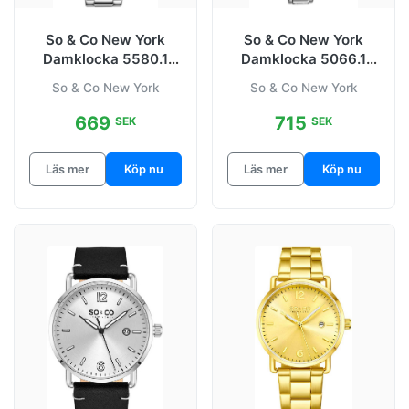
So & Co New York
So & Co New York
Damklocka 5580.1
Damklocka 5066.1
Madison
Studio Vit/Stål Ø38
So & Co New York
So & Co New York
Silverfärgad/Stål
mm
669
715
SEK
SEK
Läs mer
Köp nu
Läs mer
Köp nu