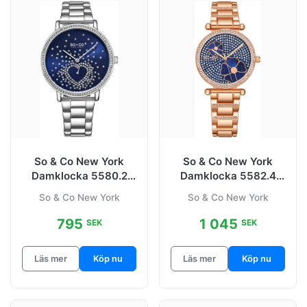
So & Co New York
So & Co New York
Damklocka 5580.2
Damklocka 5582.4
Madison Blå/Stål Ø39
Madison
So & Co New York
So & Co New York
mm
Blå/Roséguldstonat
795
1 045
SEK
SEK
Läs mer
Köp nu
Läs mer
Köp nu