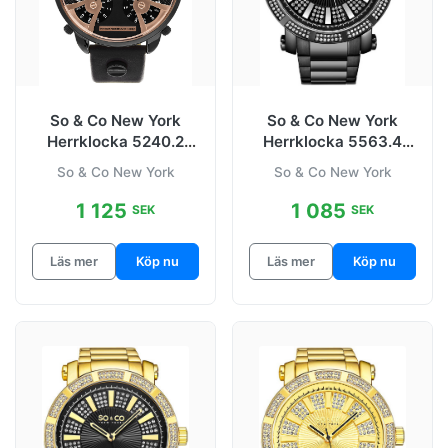
So & Co New York
So & Co New York
Herrklocka 5240.2
Herrklocka 5563.4
SoHo Svart/Stål Ø50
Madison Svart/Stål
So & Co New York
So & Co New York
mm
Ø50 mm
1 125
1 085
SEK
SEK
Läs mer
Köp nu
Läs mer
Köp nu