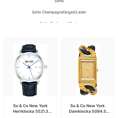
SoHo
SoHo Champagnefargad/Lader
SoHo Flerfargad/Satin
Soho Flerfargad/Stal
SoHo Lila/Satin
SoHo Roseguldstonad/Satin
Studio
Studio Champagnefargad/Lader
Studio Flerfargad/Lader
Studio Roseguldstonad/Lader
So & Co New York
So & Co New York
Herrklocka 5521.3
Damklocka 5094.5
Tribeca
Madison Vit/Läder
SoHo