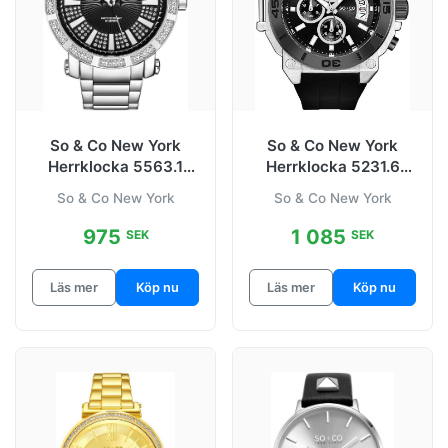
So & Co New York
So & Co New York
Herrklocka 5563.1
Herrklocka 5231.6
Madison Svart/Stål
Hudson Svart/Gummi
So & Co New York
So & Co New York
Ø50 mm
Ø50 mm
975
1 085
SEK
SEK
Läs mer
Köp nu
Läs mer
Köp nu