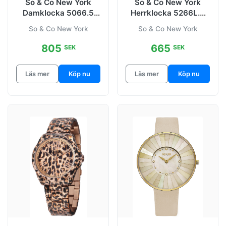
So & Co New York
So & Co New York
Damklocka 5066.5
Herrklocka 5266L.3
Studio Svart/Stål Ø38
Madison Grå/Läder
So & Co New York
So & Co New York
mm
Ø42 mm
805
665
SEK
SEK
Läs mer
Köp nu
Läs mer
Köp nu