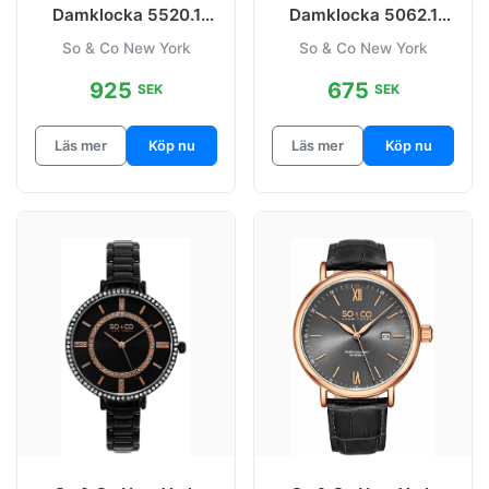
Damklocka 5520.1
Damklocka 5062.1
Madison Svart/Stål
SoHo
So & Co New York
So & Co New York
Ø38 mm
Silverfärgad/Stål Ø36
mm
925
675
SEK
SEK
Läs mer
Köp nu
Läs mer
Köp nu