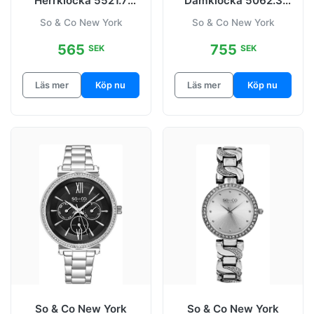
Herrklocka 5521.7
Damklocka 5062.3
Madison Vit/Läder
SoHo
So & Co New York
So & Co New York
Ø40 mm
565
755
SEK
SEK
Läs mer
Köp nu
Läs mer
Köp nu
So & Co New York
So & Co New York