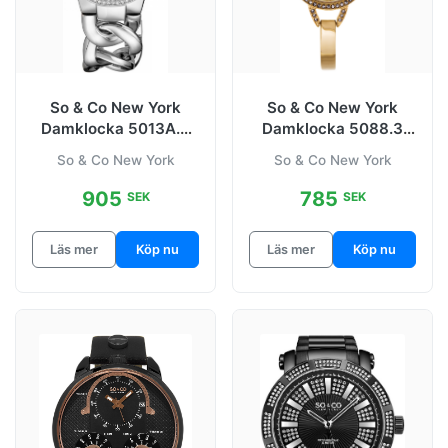
So & Co New York
So & Co New York
Damklocka 5013A.5
Damklocka 5088.3
Soho Svart/Stål Ø38
Studio
So & Co New York
So & Co New York
mm
905
785
SEK
SEK
Läs mer
Köp nu
Läs mer
Köp nu