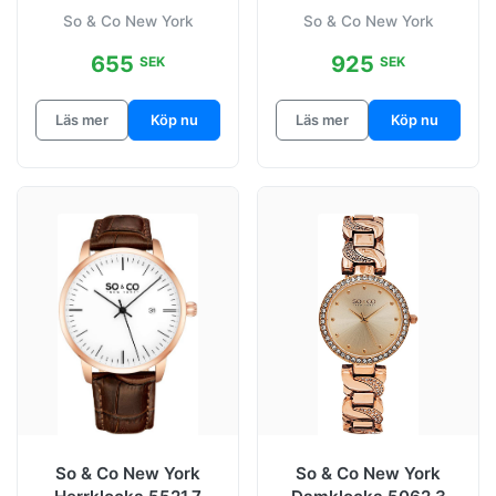
Madison Blå/Läder
Madison
So & Co New York
So & Co New York
Ø38 mm
Silverfärgad/Stål
655
925
SEK
SEK
Läs mer
Köp nu
Läs mer
Köp nu
So & Co New York
So & Co New York