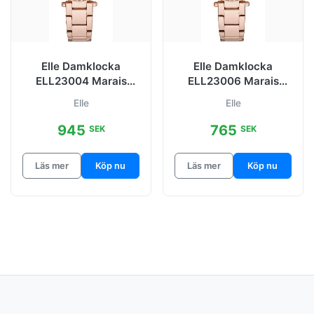
Elle Damklocka
Elle Damklocka
ELL23004 Marais
ELL23006 Marais
Vit/Roséguldstonat
Svart/Roséguldstonat
Elle
Elle
stål Ø34 mm
stål Ø34 mm
945
765
SEK
SEK
Läs mer
Köp nu
Läs mer
Köp nu