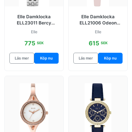
Elle Damklocka
Elle Damklocka
ELL23011 Bercy
ELL21006 Odeon
Silverfärgad/Stål Ø32
Grå/Läder Ø26 mm
Elle
Elle
mm
775
615
SEK
SEK
Läs mer
Köp nu
Läs mer
Köp nu