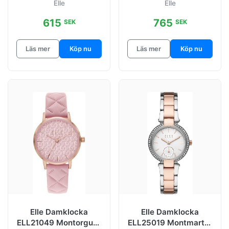
Elle
Elle
stål Ø32 mm
615
765
SEK
SEK
Läs mer
Köp nu
Läs mer
Köp nu
Elle Damklocka
Elle Damklocka
ELL21049 Montorgueil
ELL25019 Montmartre