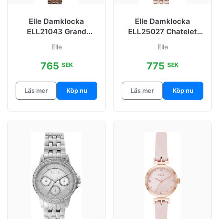
Elle Damklocka
Elle Damklocka
ELL21043 Grand
ELL25027 Chatelet
Palais
Grå/Roséguldstonat
Elle
Elle
Grå/Roséguldstonat
stål Ø32 mm
stål Ø32
765
775
SEK
SEK
Läs mer
Köp nu
Läs mer
Köp nu