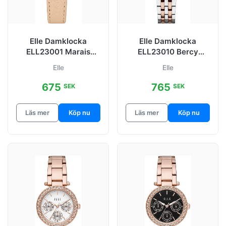
Elle Damklocka
Elle Damklocka
ELL23001 Marais
ELL23010 Bercy
Beige/Läder Ø34 mm
Silverfärgad/Guldtona
Elle
Elle
t stål Ø32 mm
675
765
SEK
SEK
Läs mer
Köp nu
Läs mer
Köp nu