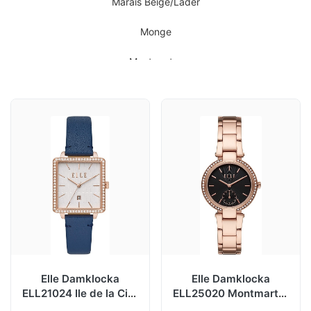
Marais Beige/Lader
Monge
Montmartre
Montorgueil
Muette Roseguldstonad/Roseguldstonat
Odeon
Orsay Roseguldstonad/Lader
Orsay Roseguldstonad/Roseguldstonat
Ternes
Elle Damklocka
Elle Damklocka
ELL21024 Ile de la Cite
ELL25020 Montmartre
Vit/Läder Ø31 mm
Svart/Roséguldstonat