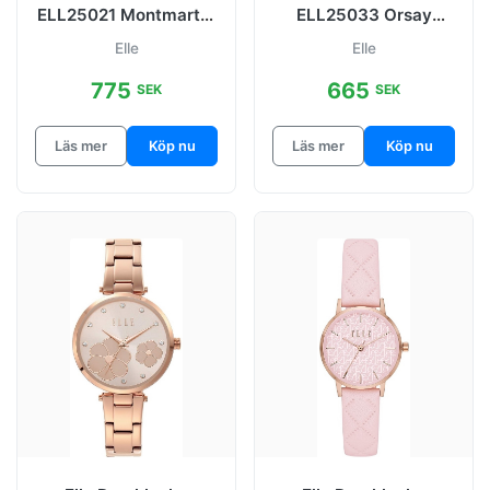
ELL25021 Montmartre
ELL25033 Orsay
Silverfärgad/Stål Ø32
Roséguldstonad/Läde
Elle
Elle
mm
r Ø32 mm
775
665
SEK
SEK
Läs mer
Köp nu
Läs mer
Köp nu