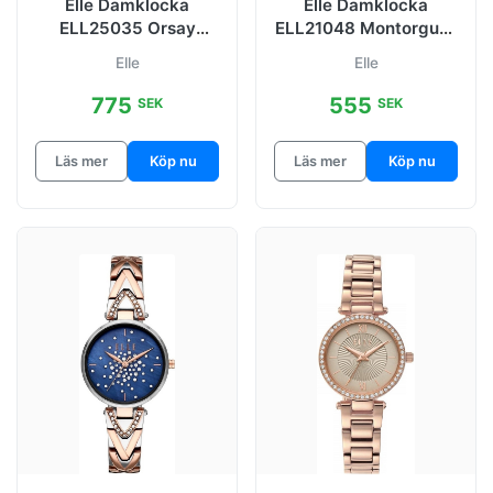
Elle Damklocka
Elle Damklocka
ELL25035 Orsay
ELL21048 Montorgueil
Roséguldstonad/Rosé
Rosa/Läder Ø31 mm
Elle
Elle
guldstonat stål
775
555
SEK
SEK
Läs mer
Köp nu
Läs mer
Köp nu