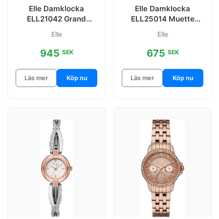
Elle Damklocka
Elle Damklocka
ELL21042 Grand
ELL25014 Muette
Palais Blå/Guldtonat
Roséguldstonad/Rosé
Elle
Elle
stål Ø32 mm
guldstonat stål
945
675
SEK
SEK
Läs mer
Köp nu
Läs mer
Köp nu