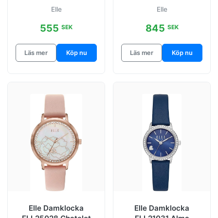
Rosa/Läder Ø31 mm
Silverfärgad/Guldtona
Elle
Elle
t stål Ø32
555
845
SEK
SEK
Läs mer
Köp nu
Läs mer
Köp nu
Elle Damklocka
Elle Damklocka