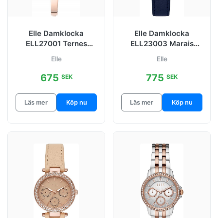
Elle Damklocka
Elle Damklocka
ELL27001 Ternes
ELL23003 Marais
Vit/Roséguldstonat
Blå/Läder Ø34 mm
Elle
Elle
stål Ø27 mm
675
775
SEK
SEK
Läs mer
Köp nu
Läs mer
Köp nu