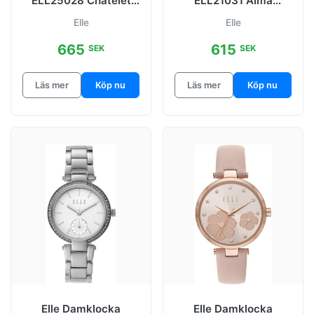
ELL25028 Chatelet
ELL21031 Alma
Grå/Läder Ø32 mm
Blå/Läder Ø28 mm
Elle
Elle
665
615
SEK
SEK
Läs mer
Köp nu
Läs mer
Köp nu
Elle Damklocka
Elle Damklocka