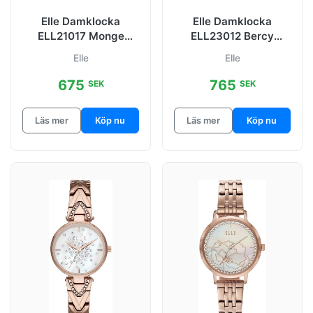
Elle Damklocka
Elle Damklocka
ELL21017 Monge
ELL23012 Bercy
Grå/Stål Ø23 mm
Roséguldstonad/Rosé
Elle
Elle
guldstonat stål
675
765
SEK
SEK
Läs mer
Köp nu
Läs mer
Köp nu